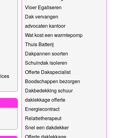
Vloer Egaliseren
Dak vervangen
advocaten kantoor
Wat kost een warmtepomp
Thuis Batterij
Dakpannen soorten
Schuindak isoleren
Offerte Dakspecialist
vices
Boodschappen bezorgen
Dakbedekking schuur
daklekkage offerte
Energiecontract
Relatietherapeut
Snel een dakdekker
Offerte daklekkage