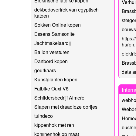
Elektrische fatbike kopen
Verhui
dekbedovertrek van egyptisch
Brass
katoen
steig
Sokken Online kopen
bouwst
Essens Samsonite
https:/
Jachtmakelaardij
huren.
Ballon versturen
elektr
Dartbord kopen
Brassb
geurkaars
data a
Kunstplanten kopen
Fatbike Ouxi V8
Intern
Schildersbedrijf Almere
webhos
Slapen met draadloze oortjes
Webde
tuindeco
Homew
kippenhok met ren
busine
konijnenhok op maat