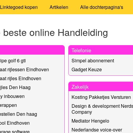
Linktegoed kopen
Artikelen
Alle dochterpagina's
 beste online Handleiding
Telefonie
pe golf 6 gti
Simpel abonnement
at rijlessen Eindhoven
Gadget Keuze
at rijles Eindhoven
Zakelijk
ijles Den Haag
ay inbouwen
Kosting Pakketjes Versturen
 wrappen
Design & development Nerd
Company
estellen Den haag
Mediator Hengelo
ool Eindhoven
Nederlandse voice-over
rage software