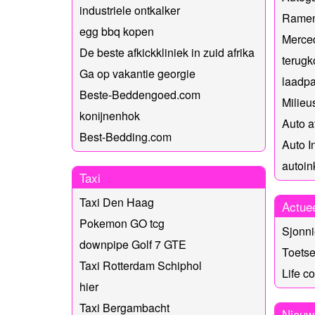
industriele ontkalker
Ramen
egg bbq kopen
Merced
De beste afkickkliniek in zuid afrika
terugk
Ga op vakantie georgie
laadpa
Beste-Beddengoed.com
Milieu
konijnenhok
Auto a
Best-Bedding.com
Auto 
autoi
Taxi
Taxi Den Haag
Actue
Pokemon GO tcg
Sjonni
downpipe Golf 7 GTE
Toetse
Taxi Rotterdam Schiphol
Life c
hier
Taxi Bergambacht
Nieuw