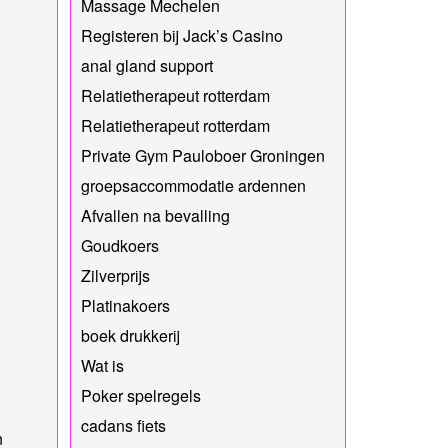
Massage Mechelen
Registeren bij Jack’s Casino
anal gland support
Relatietherapeut rotterdam
Relatietherapeut rotterdam
Private Gym Pauloboer Groningen
groepsaccommodatie ardennen
Afvallen na bevalling
Goudkoers
Zilverprijs
Platinakoers
boek drukkerij
Wat is
Poker spelregels
cadans fiets
n