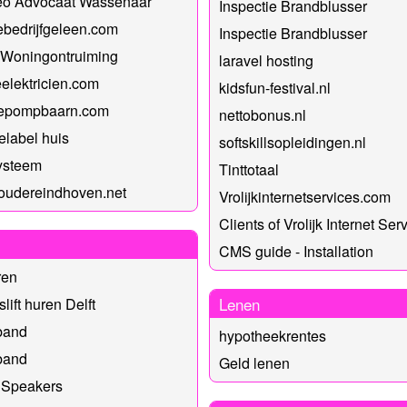
eo Advocaat Wassenaar
Inspectie Brandblusser
iebedrijfgeleen.com
Inspectie Brandblusser
 Woningontruiming
laravel hosting
elektricien.com
kidsfun-festival.nl
epompbaarn.com
nettobonus.nl
elabel huis
softskillsopleidingen.nl
ysteem
Tinttotaal
oudereindhoven.net
Vrolijkinternetservices.com
Clients of Vrolijk Internet Ser
CMS guide - Installation
ren
Lenen
lift huren Delft
band
hypotheekrentes
band
Geld lenen
 Speakers