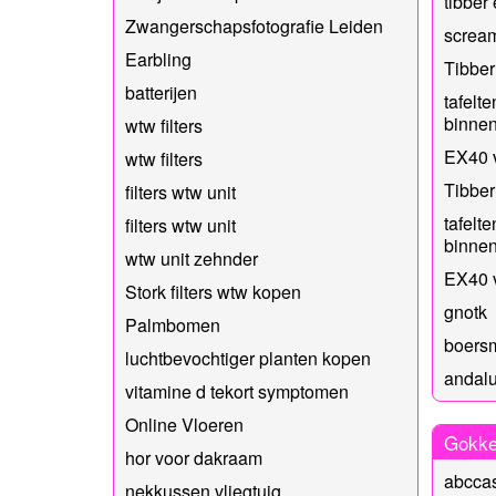
tibber
Zwangerschapsfotografie Leiden
scream
Earbling
Tibber
batterijen
tafelt
binnen
wtw filters
EX40 
wtw filters
Tibber
filters wtw unit
tafelt
filters wtw unit
binnen
wtw unit zehnder
EX40 
Stork filters wtw kopen
gnotk
Palmbomen
boers
luchtbevochtiger planten kopen
andalu
vitamine d tekort symptomen
Online Vloeren
Gokk
hor voor dakraam
abccas
nekkussen vliegtuig