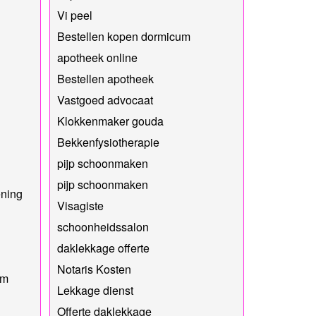
Vi peel
Bestellen kopen dormicum
apotheek online
Bestellen apotheek
Vastgoed advocaat
Klokkenmaker gouda
Bekkenfysiotherapie
pijp schoonmaken
pijp schoonmaken
ening
Visagiste
schoonheidssalon
daklekkage offerte
Notaris Kosten
im
Lekkage dienst
Offerte daklekkage