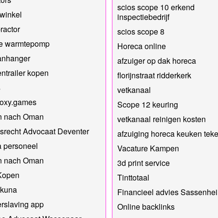
scios scope 10 erkend
winkel
inspectiebedrijf
ractor
scios scope 8
de warmtepomp
Horeca online
anhanger
afzuiger op dak horeca
ntrailer kopen
florijnstraat ridderkerk
s
vetkanaal
//oxy.games
Scope 12 keuring
n nach Oman
vetkanaal reinigen kosten
srecht Advocaat Deventer
afzuiging horeca keuken tek
a personeel
Vacature Kampen
n nach Oman
3d print service
Kopen
Tinttotaal
akuna
Financieel advies Sassenhe
rslaving app
Online backlinks