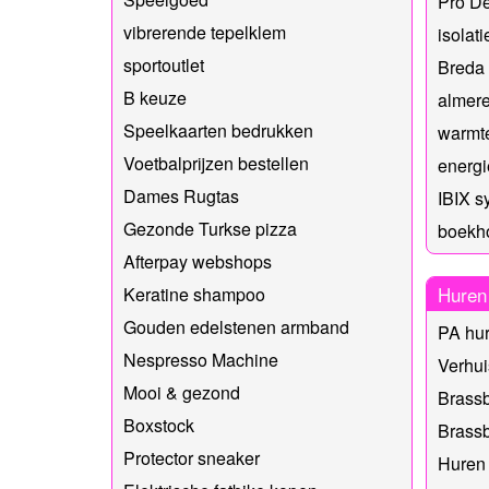
Pro D
vibrerende tepelklem
isolat
sportoutlet
Breda
B keuze
almere
Speelkaarten bedrukken
warmt
Voetbalprijzen bestellen
energi
Dames Rugtas
IBIX s
Gezonde Turkse pizza
boekh
Afterpay webshops
Huren
Keratine shampoo
Gouden edelstenen armband
PA hu
Nespresso Machine
Verhuis
Mooi & gezond
Brass
Boxstock
Brass
Protector sneaker
Huren