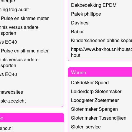
 energie
Dakbedekking EPDM
ing frog audit
Patek philippe
 Pulse en slimme meter
Davines
ennis versus andere
Babor
sporten
Kinderschoenen online kope
vs EC40
https://www.baxhout.nl/houts
 Pulse en slimme meter
hout
ennis versus andere
sporten
Wonen
vs EC40
Dakdekker Spoed
Leiderdorp Slotenmaker
mawebsites
Loodgieter Zoetermeer
sie-zeezicht
Slotenmaker Spangen
en
Slotenmaker Tussendijken
Sloten service
ino.nl