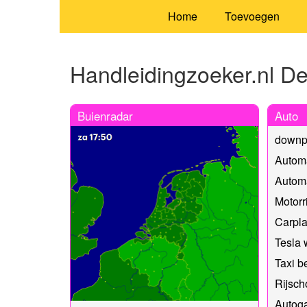
Home
Toevoegen
Handleidingzoeker.nl De
Buienradar
Auto
downpi
Automa
Automa
Motorr
Carpl
Tesla
Taxi b
Rijsch
Autoga