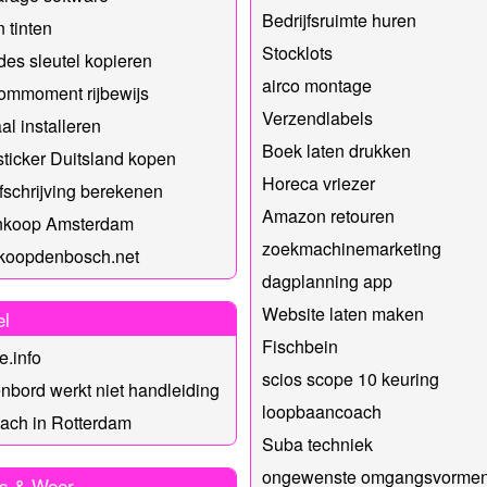
Bedrijfsruimte huren
 tinten
Stocklots
es sleutel kopieren
airco montage
ommoment rijbewijs
Verzendlabels
al installeren
Boek laten drukken
sticker Duitsland kopen
Horeca vriezer
fschrijving berekenen
Amazon retouren
Inkoop Amsterdam
zoekmachinemarketing
nkoopdenbosch.net
dagplanning app
Website laten maken
el
Fischbein
e.info
scios scope 10 keuring
nbord werkt niet handleiding
loopbaancoach
oach in Rotterdam
Suba techniek
ongewenste omgangsvorme
s & Weer