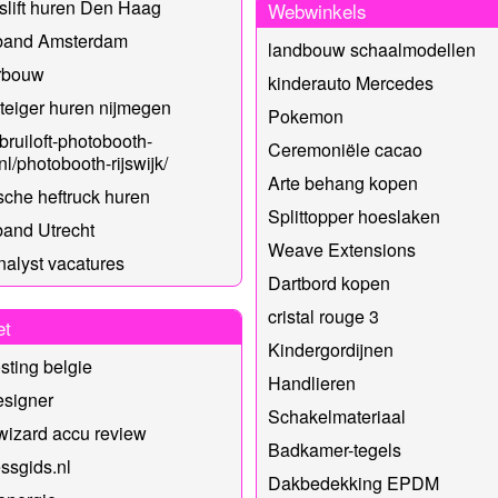
slift huren Den Haag
Webwinkels
band Amsterdam
landbouw schaalmodellen
erbouw
kinderauto Mercedes
eiger huren nijmegen
Pokemon
/bruiloft-photobooth-
Ceremoniële cacao
nl/photobooth-rijswijk/
Arte behang kopen
ische heftruck huren
Splittopper hoeslaken
and Utrecht
Weave Extensions
nalyst vacatures
Dartbord kopen
cristal rouge 3
et
Kindergordijnen
ting belgie
Handlieren
signer
Schakelmateriaal
izard accu review
Badkamer-tegels
ssgids.nl
Dakbedekking EPDM