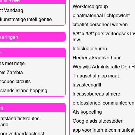
Workforce group
nt Vandaag
plaatmateriaal lichtgewicht
 kunstmatige intelligentie
creatief personeel werven
5/8” x 3/8” pers verloopsok in
keringen
inw.
fotostudio huren
n
Herpertz kraanverhuur
es met rietje
Wegwijs Administratie Den 
eis Zambia
Traagschuim op maat
recques circuits
lavasteengrill
islands island hopping
incassobureau almere
professioneel communiceren
it
Afs koppeling
afstand fietsroutes
Google ads uitbesteden
land
app voor interne communicat
oor verjaardagsfeest