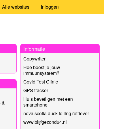
Alle websites
Inloggen
Informatie
Copywriter
Hoe boost je jouw
immuunsysteem?
Covid Test Clinic
GPS tracker
Huis beveiligen met een
s &
smartphone
nova scotia duck tolling retriever
www.blijfgezond24.nl