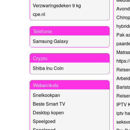
Verzwaringsdeken 9 kg
Avond
cpe.nl
Chirop
hybri
Telefonie
Pak a
Samsung Galaxy
paarde
Matra
Crypto
https:
Shiba Inu Coin
Reise
Arbeid
Webwinkels
Barist
Snelkookpan
Reise
Beste Smart TV
IPTV 
Desktop kopen
iptv h
Speelgoed
seksve
Speelgoed