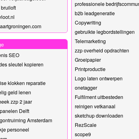
professionele bedrijfscommun
bruiloft
b2b leadgeneratie
loot.nl
Copywriting
aartgroningen.com
gebruikte legbordstellingen
Telemarketing
ge
zzp overheid opdrachten
enis SEO
Groeipapier
es sleutel kopieren
Printproductie
Logo laten ontwerpen
se klokken reparatie
onetagger
lig geld lenen
Fulfilment uitbesteden
eek zzp 2 jaar
reinigen vetkanaal
anelen Delft
sketchup downloaden
gontruiming Amsterdam
RezScale
je personeel
scope9
ors