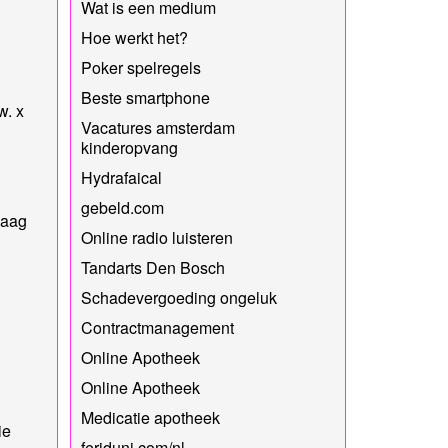
Wat is een medium
Hoe werkt het?
Poker spelregels
Beste smartphone
w. x
Vacatures amsterdam
kinderopvang
Hydrafaical
gebeld.com
Haag
Online radio luisteren
Tandarts Den Bosch
Schadevergoeding ongeluk
Contractmanagement
Online Apotheek
Online Apotheek
Medicatie apotheek
ie
feriduni.com/nl