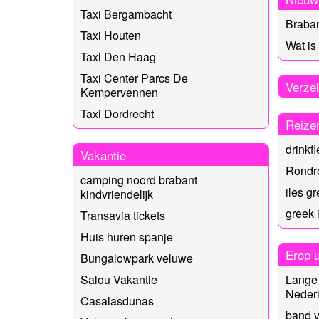
Taxi Bergambacht
Braba
Taxi Houten
Wat is
Taxi Den Haag
Taxi Center Parcs De
Verze
Kempervennen
Taxi Dordrecht
Reize
drinkfl
Vakantie
Rondr
camping noord brabant
iles g
kindvriendelijk
greek 
Transavia tickets
Huis huren spanje
Erop u
Bungalowpark veluwe
Lange 
Salou Vakantie
Neder
Casalasdunas
band v