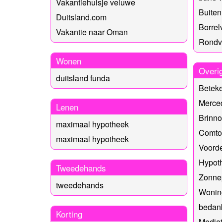
Vakantiehuisje veluwe
Buiten 
Duitsland.com
Borrelv
Vakantie naar Oman
Rondv
Wonen
Overi
duitsland funda
Betek
Merced
Lenen
Brinno
maximaal hypotheek
Comtoi
maximaal hypotheek
Voorde
Hypoth
Tweedehands
Zonnep
tweedehands
Wonin
bedank
Korting
Mediat